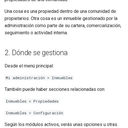
d
8. Resumen operativo
Una cosa es una propiedad dentro de una comunidad de
o
propietarios. Otra cosa es un inmueble gestionado por la
b
administración como parte de su cartera, comercialización,
seguimiento o actividad interna.
ú
s
2. Dónde se gestiona
q
Desde el menú principal:
u
e
Mi administración > Inmuebles
d
También puede haber secciones relacionadas con:
a
Inmuebles > Propiedades
Inmuebles > Configuración
Según los módulos activos, verás unas opciones u otras.