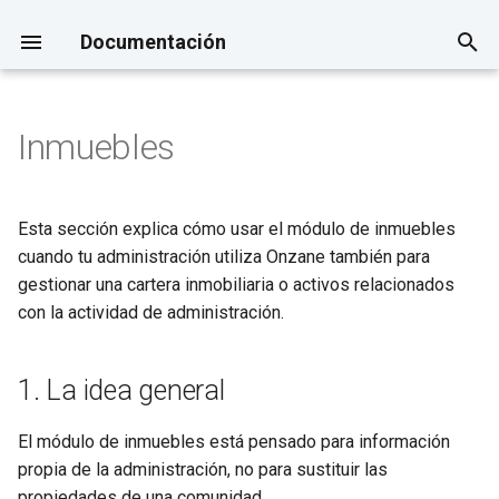
Documentación
I
n
Inmuebles
Checklist de implantación en
Cómo presentar Onzane a una
Cuenta, equipo y permisos
1. La idea general
Contabilidad
Control de acceso y
i
1 día
comunidad
automatización
c
Comunidades
2. Dónde se gestiona
Cobros, cuotas, cargos
Esta sección explica cómo usar el módulo de inmuebles
Alta de comunidad, viviendas
variables y remesas
i
cuando tu administración utiliza Onzane también para
y usuarios
Propiedades y residentes
3. Cuándo usar este módulo
a
gestionar una cartera inmobiliaria o activos relacionados
Pagos a proveedores
con la actividad de administración.
Roles y permisos
Documentos
4. Configuración inicial
l
Fiscalidad
i
Comunicación o aviso urgente
Comunicaciones
5. Alta de inmuebles
1. La idea general
z
Informes
Crear y gestionar incidencias
6. Relación con comunidades
a
El módulo de inmuebles está pensado para información
propia de la administración, no para sustituir las
n
7. Errores habituales
propiedades de una comunidad.