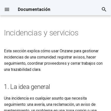
Documentación
I
n
Incidencias y servicios
Checklist de implantación en
Cómo presentar Onzane a una
Cuenta, equipo y permisos
Contabilidad
Control de acceso y
i
1 día
comunidad
automatización
c
Comunidades
Cobros, cuotas, cargos
Esta sección explica cómo usar Onzane para gestionar
Alta de comunidad, viviendas
variables y remesas
i
incidencias de una comunidad: registrar avisos, hacer
y usuarios
Propiedades y residentes
a
seguimiento, coordinar proveedores y cerrar trabajos con
Pagos a proveedores
una trazabilidad clara.
Roles y permisos
Documentos
l
Fiscalidad
i
Comunicación o aviso urgente
Comunicaciones
1. La idea general
z
Informes
Crear y gestionar incidencias
a
Una incidencia es cualquier asunto que necesita
seguimiento: una avería, una reclamación, un aviso de
n
mantenimiento, un problema en una zona común o una