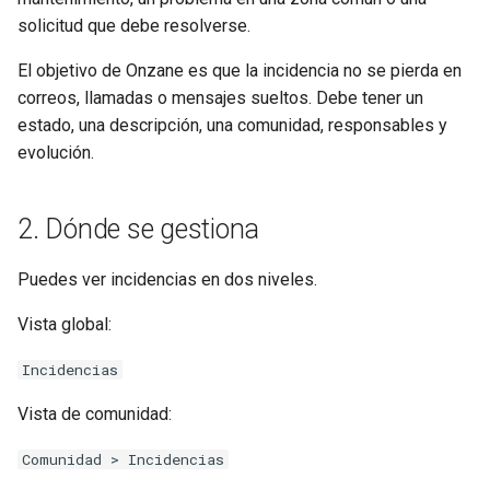
d
solicitud que debe resolverse.
o
El objetivo de Onzane es que la incidencia no se pierda en
b
correos, llamadas o mensajes sueltos. Debe tener un
estado, una descripción, una comunidad, responsables y
ú
evolución.
s
q
2. Dónde se gestiona
u
Puedes ver incidencias en dos niveles.
e
Vista global:
d
Incidencias
a
Vista de comunidad:
Comunidad > Incidencias