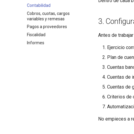
Dentro de cada b
Contabilidad
Cobros, cuotas, cargos
variables y remesas
3. Configura
Pagos a proveedores
Fiscalidad
Antes de trabajar
Informes
Ejercicio con
Plan de cuen
Cuentas banc
Cuentas de i
Cuentas de g
Criterios de 
Automatizaci
No empieces a reg