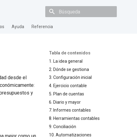
Inicializando búsqueda
os
Ayuda
Referencia
Tabla de contenidos
1. La idea general
2. Dónde se gestiona
idad desde el
3. Configuración inicial
 económicamente:
4. Ejercicio contable
, presupuestos y
5. Plan de cuentas
6. Diario y mayor
7. Informes contables
8. Herramientas contables
9. Conciliación
10. Automatizaciones
iona mejor como un