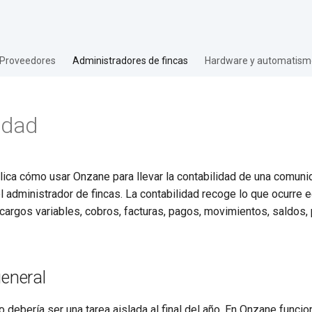
Proveedores
Administradores de fincas
Hardware y automatism
idad
lica cómo usar Onzane para llevar la contabilidad de una comun
el administrador de fincas. La contabilidad recoge lo que ocurre
 cargos variables, cobros, facturas, pagos, movimientos, saldos
general
o debería ser una tarea aislada al final del año. En Onzane func