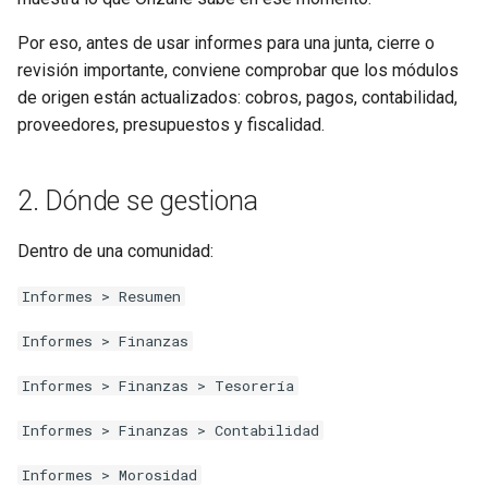
7. Contabilidad
d
Por eso, antes de usar informes para una junta, cierre o
o
8. Morosidad
revisión importante, conviene comprobar que los módulos
b
de origen están actualizados: cobros, pagos, contabilidad,
9. Fiscalidad
proveedores, presupuestos y fiscalidad.
ú
10. Informes para juntas
s
2. Dónde se gestiona
q
11. Informes multi-comunidad
Dentro de una comunidad:
u
12. Errores habituales
e
Informes > Resumen
13. Resumen operativo
d
Informes > Finanzas
a
Informes > Finanzas > Tesorería
Informes > Finanzas > Contabilidad
Informes > Morosidad