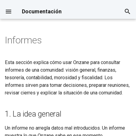
Documentación
I
n
Informes
Checklist de implantación en
Cómo presentar Onzane a una
Cuenta, equipo y permisos
Instalaciones, reservas y
1. La idea general
Control de acceso y
i
1 día
comunidad
accesos
automatización
c
Comunidades
2. Dónde se gestiona
Esta sección explica cómo usar Onzane para consultar
Alta de comunidad, viviendas
Proveedores
i
informes de una comunidad: visión general, finanzas,
y usuarios
Propiedades y residentes
3. Antes de consultar
a
tesorería, contabilidad, morosidad y fiscalidad. Los
Personal y operaciones
informes
informes sirven para tomar decisiones, preparar reuniones,
Roles y permisos
Documentos
l
revisar cierres y explicar la situación de una comunidad.
Inmuebles
4. Resumen
i
Comunicación o aviso urgente
Comunicaciones
z
5. Finanzas
1. La idea general
Crear y gestionar incidencias
a
6. Tesorería
Un informe no arregla datos mal introducidos. Un informe
n
muestra lo que Onzane sabe en ese momento.