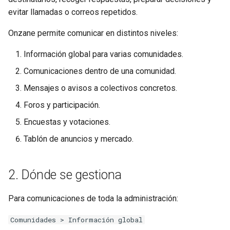
d
evitar llamadas o correos repetidos.
8. Votaciones
o
Onzane permite comunicar en distintos niveles:
9. Procedimientos
b
Información global para varias comunidades.
ú
10. Tablón
Comunicaciones dentro de una comunidad.
s
Mensajes o avisos a colectivos concretos.
11. Errores habituales
q
Foros y participación.
12. Resumen operativo
u
Encuestas y votaciones.
e
Tablón de anuncios y mercado.
d
2. Dónde se gestiona
a
Para comunicaciones de toda la administración:
Comunidades > Información global