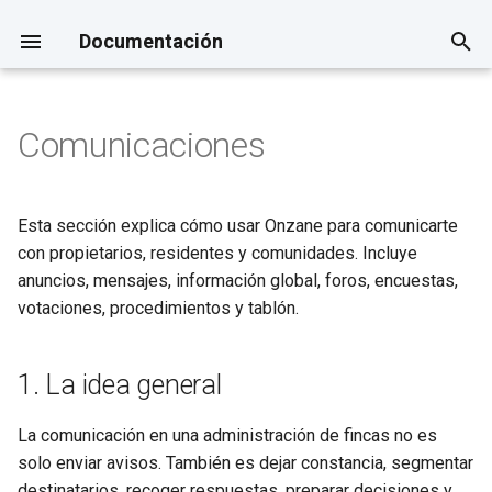
Documentación
I
n
Comunicaciones
Checklist de implantación en
Cómo presentar Onzane a una
1. La idea general
Instalaciones, reservas y
Contabilidad
Control de acceso y
i
1 día
comunidad
accesos
automatización
c
2. Dónde se gestiona
Cobros, cuotas, cargos
Esta sección explica cómo usar Onzane para comunicarte
Alta de comunidad, viviendas
Proveedores
variables y remesas
i
con propietarios, residentes y comunidades. Incluye
y usuarios
3. Antes de comunicar
a
anuncios, mensajes, información global, foros, encuestas,
Personal y operaciones
Pagos a proveedores
votaciones, procedimientos y tablón.
Roles y permisos
4. Información global
l
Inmuebles
Fiscalidad
i
Comunicación o aviso urgente
5. Anuncios y mensajes
1. La idea general
z
Informes
Crear y gestionar incidencias
6. Foro
a
La comunicación en una administración de fincas no es
solo enviar avisos. También es dejar constancia, segmentar
n
7. Encuestas
destinatarios, recoger respuestas, preparar decisiones y