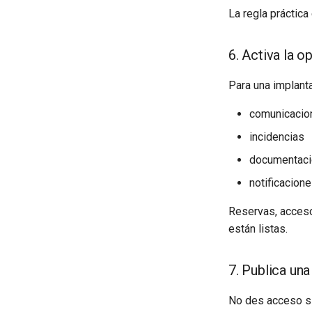
La regla práctica
6. Activa la o
Para una implanta
comunicacio
incidencias
documentaci
notificacion
Reservas, acceso
están listas.
7. Publica un
No des acceso sin