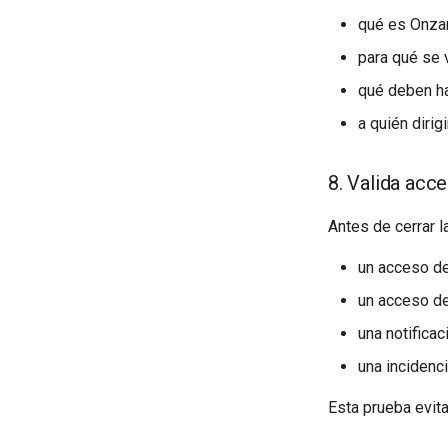
qué es Onza
para qué se
qué deben hac
a quién dirig
8. Valida acc
Antes de cerrar l
un acceso de
un acceso de
una notifica
una incidenc
Esta prueba evit