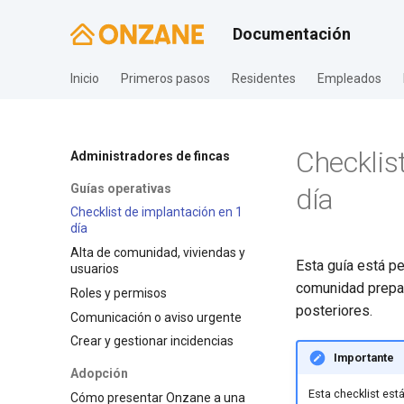
Documentación
Inicio
Primeros pasos
Residentes
Empleados
Checklis
Administradores de fincas
Guías operativas
día
Checklist de implantación en 1
día
Alta de comunidad, viviendas y
Esta guía está p
usuarios
comunidad prepar
Roles y permisos
posteriores.
Comunicación o aviso urgente
Crear y gestionar incidencias
Importante
Adopción
Esta checklist est
Cómo presentar Onzane a una