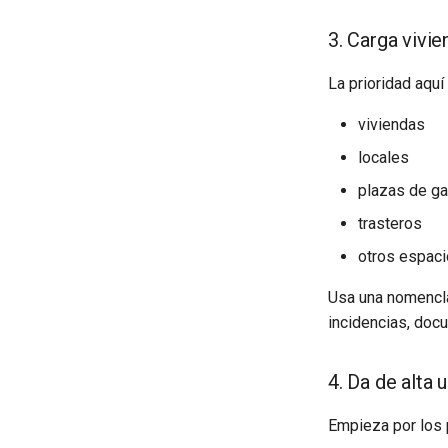
3. Carga vivi
La prioridad aquí 
viviendas
locales
plazas de ga
trasteros
otros espac
Usa una nomencla
incidencias, doc
4. Da de alta 
Empieza por los p