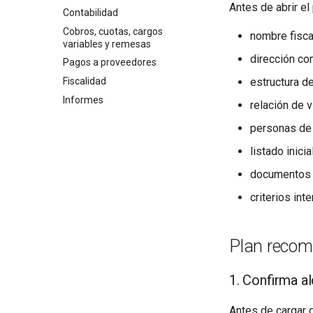
Antes de abrir el
Contabilidad
Cobros, cuotas, cargos
nombre fisca
variables y remesas
dirección co
Pagos a proveedores
estructura d
Fiscalidad
Informes
relación de 
personas de c
listado inici
documentos c
criterios in
Plan recom
1. Confirma a
Antes de cargar d