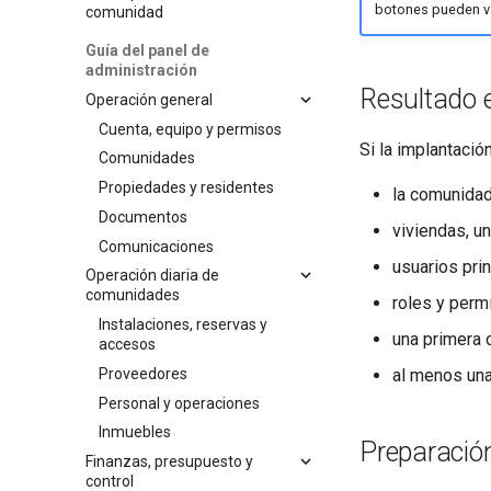
botones pueden var
comunidad
Guía del panel de
administración
Resultado e
Operación general
Cuenta, equipo y permisos
Si la implantación
Comunidades
Propiedades y residentes
la comunidad
Documentos
viviendas, u
Comunicaciones
usuarios pri
Operación diaria de
comunidades
roles y perm
Instalaciones, reservas y
una primera 
accesos
Proveedores
al menos una
Personal y operaciones
Inmuebles
Preparación
Finanzas, presupuesto y
control