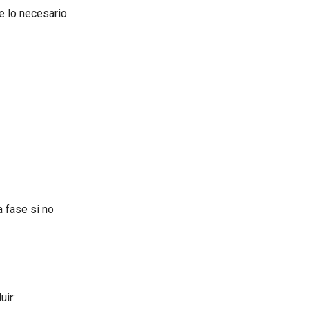
e lo necesario.
 fase si no
uir: